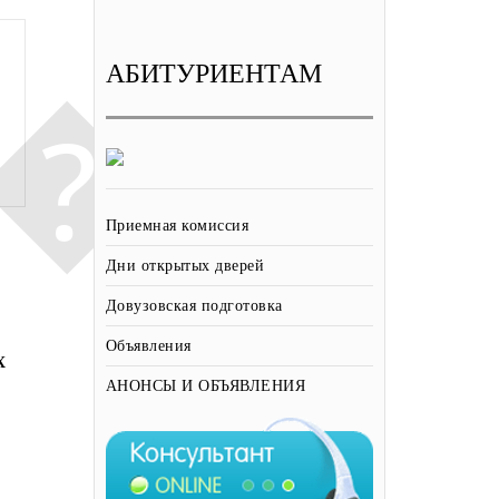
АБИТУРИЕНТАМ
10:15
20-01-2020
ОШМУДА ЭҢ МЫКТЫ
СТУДЕНТТЕРГЕ 1 000 000
СОМГО ЖАКЫН СУММАНЫ
ТҮЗГӨН “АТУУЛДУК
СТИПЕНДИЯ” ЫЙГАРЫЛАТ
Приемная комиссия
Дни открытых дверей
Довузовская подготовка
Объявления
Х
АНОНСЫ И ОБЪЯВЛЕНИЯ