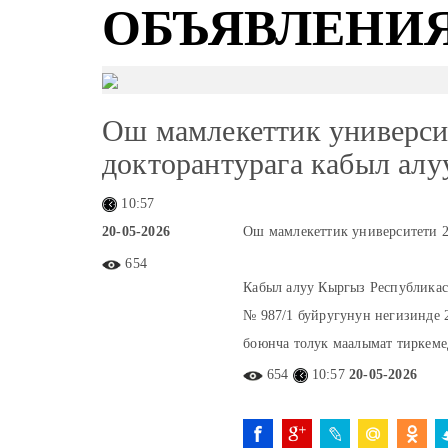
ОБЪЯВЛЕНИ
Ош мамлекеттик универси
докторантурага кабыл ал
10:57
20-05-2026
Ош мамлекеттик университети 2
654
Кабыл алуу Кыргыз Республика
№ 987/1 буйругунун негизинде 
боюнча толук маалымат тиркеме
654
10:57
20-05-2026