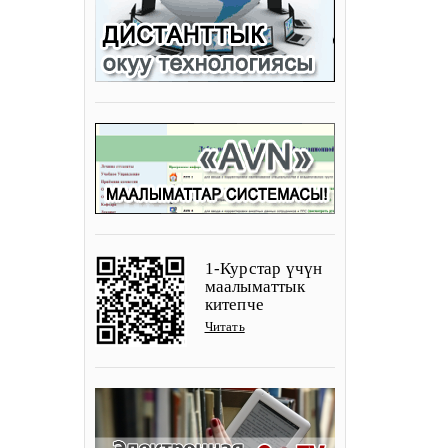
1-Курстар үчүн
маалыматтык
китепче
Читать