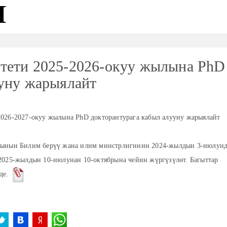
Я
тети 2025-2026-окуу жылына PhD
ууну жарыялайт
026-2027-окуу жылына PhD докторантурага кабыл алууну жарыялайт
сынын Билим берүү жана илим минстрлигинин 2024-жылдын 3-июлун
2025-жылдын 10-июлунан 10-октябрына чейин жүргүзүлөт. Багыттар
де.