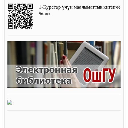
1-Курстар үчүн маалыматтык китепче
Читать