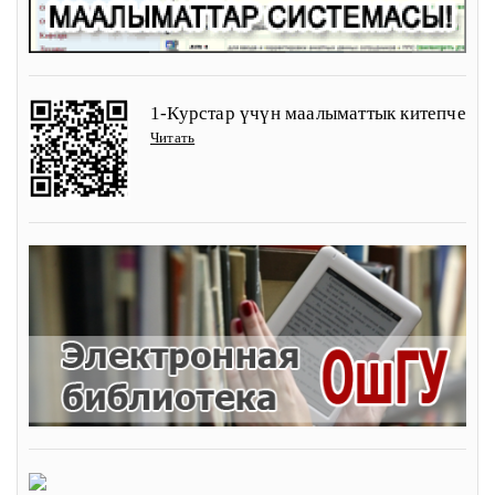
1-Курстар үчүн маалыматтык китепче
Читать