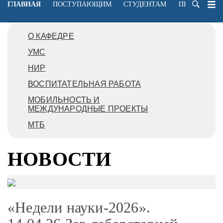
ГЛАВНАЯ
ПОСТУПАЮЩИМ
СТУДЕНТАМ
ПРЕПОДАВА
О КАФЕДРЕ
УМС
НИР
ВОСПИТАТЕЛЬНАЯ РАБОТА
МОБИЛЬНОСТЬ И
МЕЖДУНАРОДНЫЕ ПРОЕКТЫ
МТБ
НОВОСТИ
«Недели науки-2026».