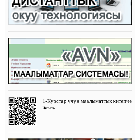
1-Курстар үчүн маалыматтык китепче
Читать