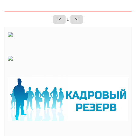
|<
1
>|