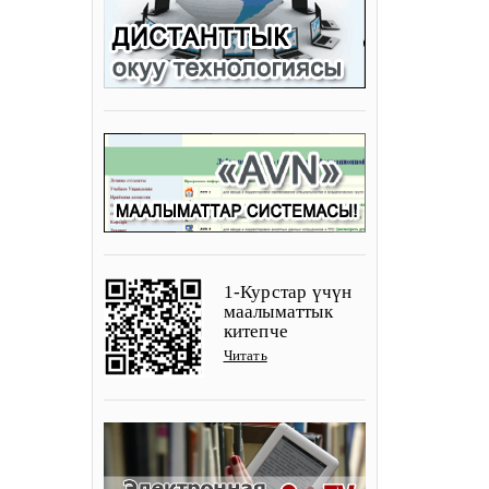
1-Курстар үчүн
маалыматтык
китепче
Читать