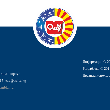
Информация © 2
Разработка © 20
лавный корпус
Правила использ
-15, edu@oshsu.kg
ambler.ru