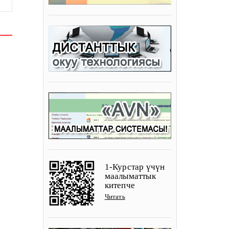
1-Курстар үчүн
маалыматтык
китепче
Читать