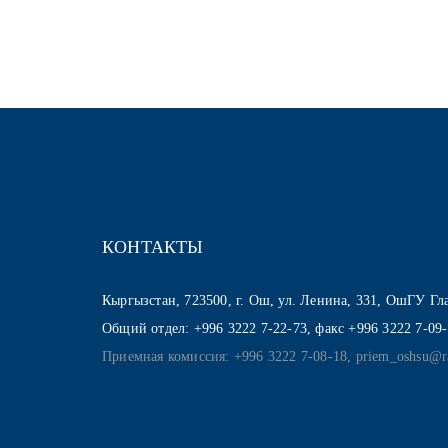
КОНТАКТЫ
Кыргызстан, 723500, г. Ош, ул. Ленина, 331, ОшГУ Г
Общий отдел: +996 3222 7-22-73, факс +996 3222 7-09
Приемная комиссия: +996 3222 7-08-18, priem_oshsu@r