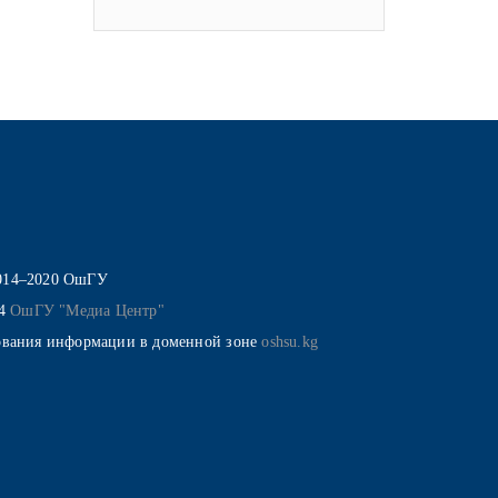
014–2020 ОшГУ
14
ОшГУ "Медиа Центр"
ования информации в доменной зоне
oshsu.kg