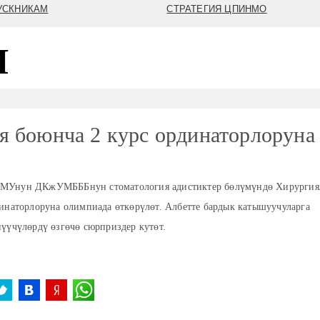
УСКНИКАМ
СТРАТЕГИЯ ЦПИНМО
Я
я боюнча 2 курс ординаторлоруна
шМУнун ДКжУМБББнун стоматология адистиктер бөлүмүндө Хирурги
динаторлоруна олимпиада өткөрүлөт. Албетте бардык катышуучуларга
үүчүлөрдү өзгөчө сюрприздер кутөт.