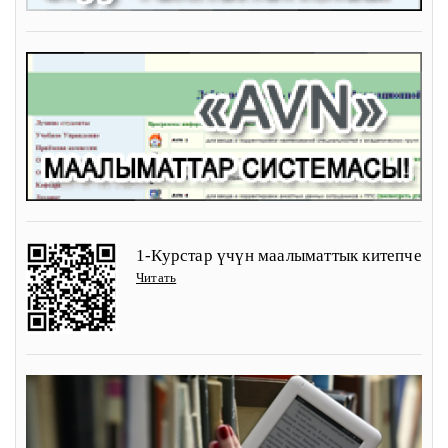
1-Курстар үчүн маалыматтык китепче
Читать