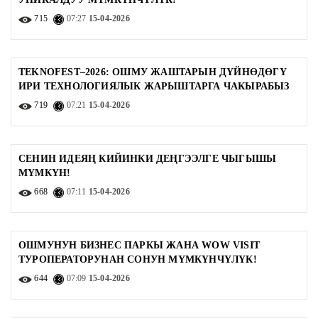
715
07:27
15-04-2026
TEKNOFEST–2026: ОШМУ ЖАШТАРЫН ДҮЙНӨДӨГҮ
ИРИ ТЕХНОЛОГИЯЛЫК ЖАРЫШТАРГА ЧАКЫРАБЫЗ
719
07:21
15-04-2026
СЕНИН ИДЕЯҢ КИЙИНКИ ДЕҢГЭЭЛГЕ ЧЫГЫШЫ
МҮМКҮН!
668
07:11
15-04-2026
ОШМУНУН БИЗНЕС ПАРКЫ ЖАНА WOW VISIT
ТУРОПЕРАТОРУНАН СОНУН МҮМКҮНЧҮЛҮК!
644
07:09
15-04-2026