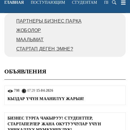
ГЛАВНАЯ
ПОСТУПАЮЩИМ
СТУДЕНТАМ
ПРЕПОДАВА
ПАРТНЕРЫ БИЗНЕС ПАРКА
ЖОБОЛОР
МААЛЫМАТ
СТАРТАП ДЕГЕН ЭМНЕ?
ОБЪЯВЛЕНИЯ
798
07:29
15-04-2026
КЫЗДАР ҮЧҮН МААНИЛҮҮ ЖАРЫЯ!
БИЗНЕС ТУРГА ЧАКЫРУУ! СТУДЕНТТЕР,
СТАРТАПЕРЛЕР ЖАНА ОКУТУУЧУЛАР ҮЧҮН
УНИКАЛДУУ МҮМКҮНЧҮЛҮК!