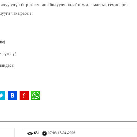
 алуу үчүн бир жолу гана болуучу онлайн маалыматтык семинарга
шууга чакырабыз:
uej
 түзөлү!
мандасы
651
07:08
15-04-2026