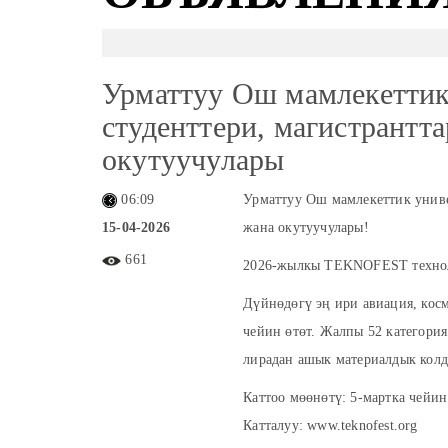
Урматтуу Ош мамлекеттик
студенттери, магистрантт
окутуучулары
06:09
Урматтуу Ош мамлекеттик униве
15-04-2026
жана окутуучулары!
661
2026-жылкы TEKNOFEST технол
Дүйнөдөгү эң ири авиация, кос
чейин өтөт. Жалпы 52 категори
лирадан ашык материалдык колд
Каттоо мөөнөтү: 5-мартка чейин
Катталуу: www.teknofest.org