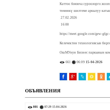
Каттоо боюнча суроолорго жооп
төмөнкү шилтеме аркылуу каты
27.02.2026
16:00
https://meet.google.com/gew-gfgc-
Келечектин технологиясын бирге
ОшМУнун Бизнес паркынын ко
661
06:09
15-04-2026
ОБЪЯВЛЕНИЯ
801
07:29
15-04-2026