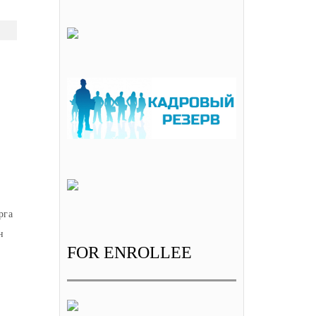
рга
н
FOR ENROLLEE