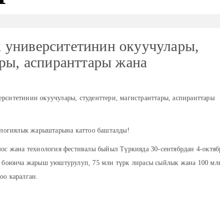
 университетинин окуучулары,
ары, аспиранттары жана
рситетинин окуучулары, студенттери, магистранттары, аспиранттары
огиялык жарыштарына каттоо башталды!
мос жана технология фестивалы быйыл Түркияда 30-сентябрдан 4-октяб
я боюнча жарыш уюштурулуп, 75 млн түрк лирасы сыйлык жана 100 мл
оо каралган.