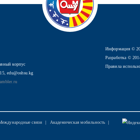
Информация © 2
Разработка © 20
лавный корпус
Правила использ
-15, edu@oshsu.kg
ambler.ru
Международные связи
Академическая мобильность