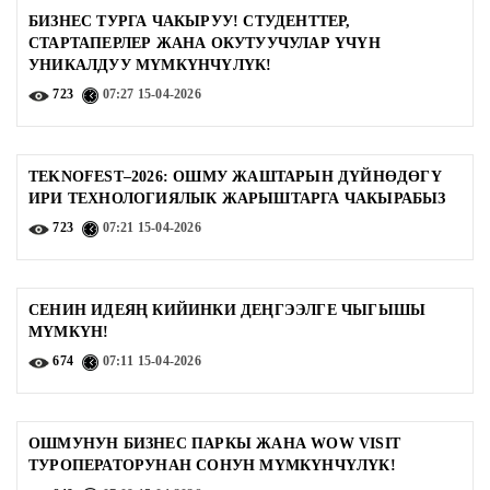
БИЗНЕС ТУРГА ЧАКЫРУУ! СТУДЕНТТЕР,
СТАРТАПЕРЛЕР ЖАНА ОКУТУУЧУЛАР ҮЧҮН
УНИКАЛДУУ МҮМКҮНЧҮЛҮК!
723
07:27
15-04-2026
TEKNOFEST–2026: ОШМУ ЖАШТАРЫН ДҮЙНӨДӨГҮ
ИРИ ТЕХНОЛОГИЯЛЫК ЖАРЫШТАРГА ЧАКЫРАБЫЗ
723
07:21
15-04-2026
СЕНИН ИДЕЯҢ КИЙИНКИ ДЕҢГЭЭЛГЕ ЧЫГЫШЫ
МҮМКҮН!
674
07:11
15-04-2026
ОШМУНУН БИЗНЕС ПАРКЫ ЖАНА WOW VISIT
ТУРОПЕРАТОРУНАН СОНУН МҮМКҮНЧҮЛҮК!