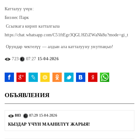
Катталуу үчүн:
Бизнес Парк
Ссылкага кирип катталгыла
https://chat.whatsapp.com/C51ftEgr3QGLHZiZWaNk8u?mode=gi_t
Орундар чектелүү — алдын ала катталууну унутпаңыз!
723
07:27
15-04-2026
ОБЪЯВЛЕНИЯ
803
07:29
15-04-2026
КЫЗДАР ҮЧҮН МААНИЛҮҮ ЖАРЫЯ!