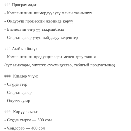
### Программада:
- Компаниянын ишмердүүлүгү менен таанышуу
- Өндүрүш процессин жеринде көрүү
- Бизнестин өнүгүү тажрыйбасы
- Стартаперлер үчүн пайдалуу кеңештер
### Атайын бөлүк:
- Компаниянын продукциялары менен дегустация
(сүт азыктары, улуттук суусундуктар, табигый продуктылар)
### Кимдер үчүн:
- Студенттер
- Стартаперлер
- Окутуучулар
### Кирүү акысы:
- Студенттерге — 300 сом
- Чоңдорго — 400 сом