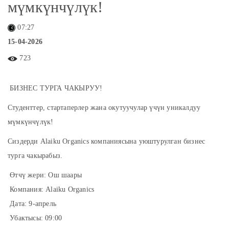
мүмкүнчүлүк!
07:27
15-04-2026
723
БИЗНЕС ТУРГА ЧАКЫРУУ!
Студенттер, стартаперлер жана окутуучулар үчүн уникалдуу
мүмкүнчүлүк!
Сиздерди Alaiku Organics компаниясына уюштурулган бизнес
турга чакырабыз.
Өтчү жери: Ош шаары
Компания: Alaiku Organics
Дата: 9-апрель
Убактысы: 09:00