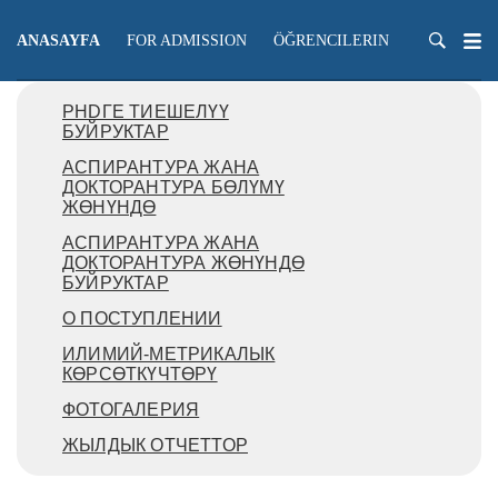
ANASAYFA
FOR ADMISSION
ÖĞRENCILERIN
ÖĞRETME
PHDГЕ ТИЕШЕЛҮҮ
БУЙРУКТАР
АСПИРАНТУРА ЖАНА
ДОКТОРАНТУРА БӨЛҮМҮ
ЖӨНҮНДӨ
АСПИРАНТУРА ЖАНА
ДОКТОРАНТУРА ЖӨНҮНДӨ
БУЙРУКТАР
О ПОСТУПЛЕНИИ
ИЛИМИЙ-МЕТРИКАЛЫК
КӨРСӨТКҮЧТӨРҮ
ФОТОГАЛЕРИЯ
ЖЫЛДЫК ОТЧЕТТОР