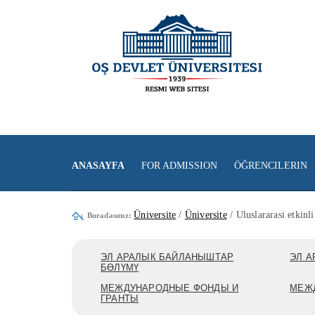
ANASAYFA
FOR ADMISSION
ÖĞRENCILERIN
Üniversite
/
Üniversite
/ Uluslararasi etkinli
Buradasınız:
ЭЛ АРАЛЫК БАЙЛАНЫШТАР
ЭЛ А
БӨЛҮМҮ
МЕЖДУНАРОДНЫЕ ФОНДЫ И
МЕЖ
ГРАНТЫ