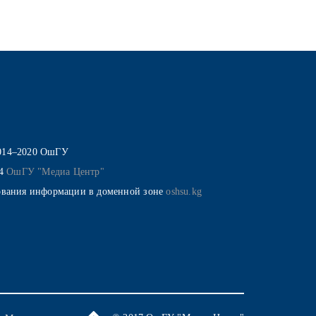
014–2020 ОшГУ
14
ОшГУ "Медиа Центр"
ования информации в доменной зоне
oshsu.kg