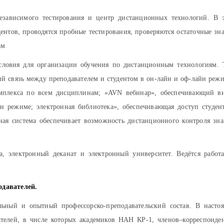
езависимого тестирования и центр дистанционных технологий. В 
дентов, проводятся пробные тестирования, проверяются остаточные зн
ам
словия для организации обучения по дистанционным технологиям. 
ий связь между преподавателем и студентом в он-лайн и оф-лайн реж
комплекса по всем дисциплинам; «AVN вебинар», обеспечивающий в
н режиме; электронная библиотека», обеспечивающая доступ студен
ная система обеспечивает возможность дистанционного контроля зн
, электронный деканат и электронный университет. Ведётся работ
одавателей.
льный и опытный профессорско-преподавательский состав. В насто
ателей, в числе которых академиков НАН КР-1, членов–корреспонде