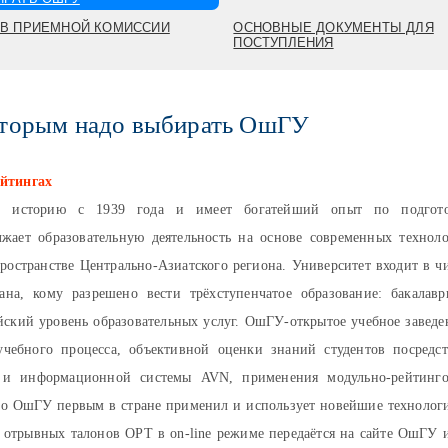
В ПРИЕМНОЙ КОМИССИИ
ОСНОВНЫЕ ДОКУМЕНТЫ ДЛЯ
ПОСТУПЛЕНИЯ
которым надо выбирать ОшГУ
ейтингах
ою историю с 1939 года и имеет богатейший опыт по подгото
жает образовательную деятельность на основе современных технол
ространстве Центрально-Азиатского региона. Университет входит в ч
на, кому разрешено вести трёхступенчатое образование: бакалавр
йский уровень образовательных услуг. ОшГУ-открытое учебное заведе
учебного процесса, объективной оценки знаний студентов посредс
я и информационной системы AVN, применения модульно-рейтинг
что ОшГУ первым в стране применил и использует новейшие технолог
а отрывных талонов ОРТ в on-line режиме передаётся на сайте ОшГУ 