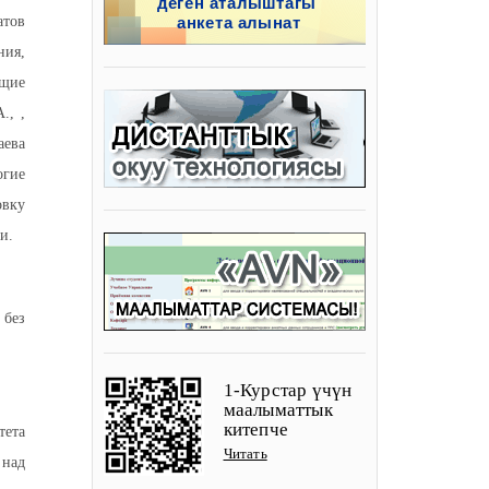
атов
ния,
ущие
., ,
аева
огие
овку
и.
 без
1-Курстар үчүн
маалыматтык
китепче
тета
Читать
 над