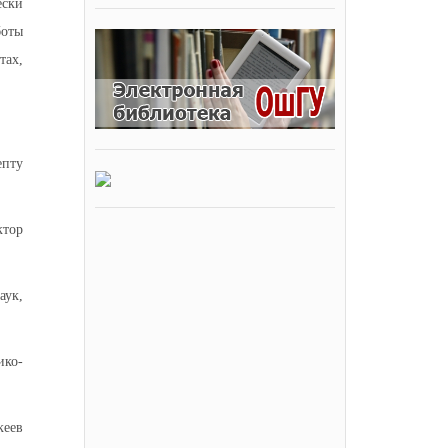
ески
боты
тах,
епту
ктор
аук,
ико-
кеев