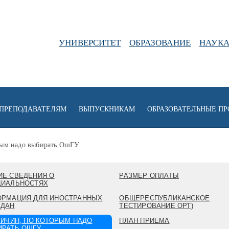
УНИВЕРСИТЕТ
ОБРАЗОВАНИЕ
НАУК
ПРЕПОДАВАТЕЛЯМ
ВЫПУСКНИКАМ
ОБРАЗОВАТЕЛЬНЫЕ П
рым надо выбирать ОшГУ
Е СВЕДЕНИЯ О
РАЗМЕР ОПЛАТЫ
ЦИАЛЬНОСТЯХ
ОРМАЦИЯ ДЛЯ ИНОСТРАННЫХ
ОБЩЕРЕСПУБЛИКАНСКОЕ
ЖДАН
ТЕСТИРОВАНИЕ ОРТ)
РИЧИН, ПО КОТОРЫМ НАДО
ПЛАН ПРИЕМА
РАТЬ ОШГУ