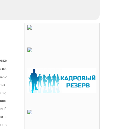
вке
огий
исло
иат-
ние,
твом
овой
ии в
и по