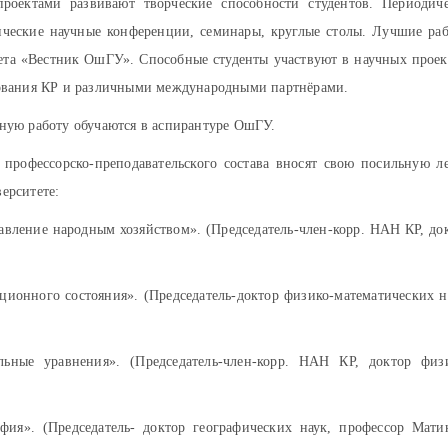
оектами развивают творческие способности студентов. Периодич
енческие научные конференции, семинары, круглые столы. Лучшие ра
ета «Вестник ОшГУ». Способные студенты участвуют в научных проек
ования КР и различными международными партнёрами.
ную работу обучаются в аспирантуре ОшГУ.
профессорско-преподавательского состава вносят свою посильную л
ерситете:
авление народным хозяйством». (Председатель-член-корр. НАН КР, до
ционного состояния». (Председатель-доктор физико-математических н
льные уравнения». (Председатель-член-корр. НАН КР, доктор физ
фия». (Председатель- доктор географических наук, профессор Мати