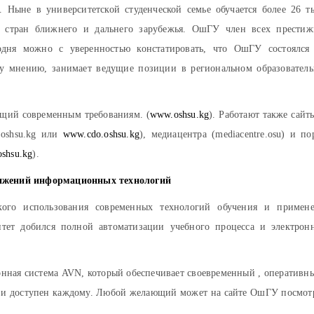
 Ныне в университетской студенческой семье обучается более 26 т
ей стран ближнего и дальнего зарубежья. ОшГУ член всех прести
одня можно с уверенностью констатировать, что ОшГУ состоялся
у мнению, занимает ведущие позиции в региональном образовател
ающий современным требованиям. (
www.oshsu.kg
). Работают также сайт
 oshsu.kg или
www.cdo.oshsu.kg
), медиацентра (mediacentre.osu) и по
shsu.kg
).
стижений информационных технологий
кого использования современных технологий обучения и примен
тет добился полной автоматизации учебного процесса и электрон
онная система AVN, который обеспечивает своевременный , оперативн
т и доступен каждому. Любой желающий может на сайте ОшГУ посмот
.