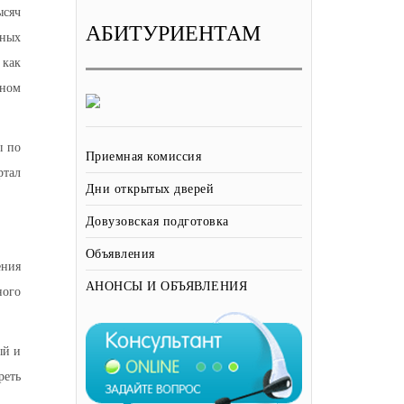
ысяч
АБИТУРИЕНТАМ
жных
 как
ьном
ы по
Приемная комиссия
ртал
Дни открытых дверей
Довузовская подготовка
Объявления
ения
АНОНСЫ И ОБЪЯВЛЕНИЯ
ного
ый и
реть