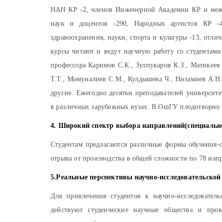
НАН КР -2, членов Инженерной Академии КР и между
наук и доцентов -290, Народных артистов КР -4
здравоохранения, науки, спорта и культуры -13, отли
курсы читают и ведут научную работу со студентами
профессора Каримов С.К., Зулпукаров К.З., Матикеев
Т.Т., Момуналиев С.М., Кулдышева Ч., Низамиев А.Н.
другие. Ежегодно десятки преподавателей университ
в различных зарубежных вузах. В ОшГУ плодотворно 
4. Широкий спектр выбора направлений(специально
Студентам предлагаются различные формы обучения-о
отрыва от производства в общей сложности по 78 нап
5.Реальные перспективы научно-исследовательской 
Для привлечения студентов к научно-исследователь
действуют студенческие научные общества и прово