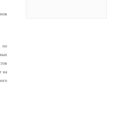
енов
я по
дных
стов
т на
ного