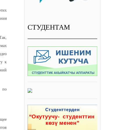
этих
ания
СТУДЕНТАМ
Так,
имах
идео
ту к
аний
а по
ящее
нтов