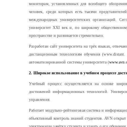
мониторам, установленных для всеобщего обозрения.
человек, среди которых есть тысячи представител
международных университетских организаций. Сег
университет XXI век и, по широкому общественном
пространстве и развивается стремительно.
Разработан сайт университета на трёх языках, отвеч
дистанционным технологиям обучения (www.distant.
автоматизированной системы университета (
www.avn.o
2. Широкое использование в учебном процессе до
Учебный процесс осуществляется на основе широ
достижений информационных технологий. Универси
управления.
Работает модульно-рейтинговая система и информаци
объективный контроль знаний студентов. AVN откры
электронную зачётку студента и узнать о его обучении