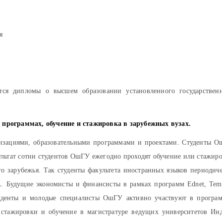
я
ся дипломы о высшем образовании установленного государствен
программах, обучение и стажировка в зарубежных вузах.
изациями, образовательными программами и проектами. Студенты 
зультат сотни студентов ОшГУ ежегодно проходят обучение или стажир
го зарубежья. Так студенты факультета иностранных языков периодич
. Будущие экономисты и финансисты в рамках программ Ednet, Tem
денты и молодые специалисты ОшГУ активно участвуют в програ
 стажировки и обучение в магистратуре ведущих университетов Ин