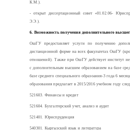
К.М.).
- открыт диссертационный совет «01.02.06- Юриспр
Э.Э.).
6. Возможность получения дополнительного высшег
ОшГУ предоставляет услуги по получению дополн
дистанционной форме на всех факультетах ОшГУ (кро
отношений). Также при ОшГУ действует институт неп
с дополнительным высшим образованием на базе сред
базе среднего специального образоания-3 года 6 месяц
образования предлагает в 2015/2016 учебном году сл
521603. Финансы и кредит
521604. Бухгалтерский учет, анализ и аудит
521401. Юриспруденция
540301. Кыргызский язык и литература