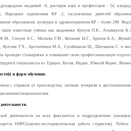
народных академий -8, докторов наук и профессоров - 54, кандид
, Народных художников КР -2, заслуженных деятелей образова
чников образования, культуры и здравоохранения КР – более 280. Вед
 такие известные учёные как академики Купуев П.К., Алымкулов К.А
 К.М., Сопуев А.С., Матиева Г.М., Кенжаев Ы.Г., Арапов Б.А., Жумаб
, Култаев Т.Ч., Арстанбеков М.А., Сулайманов Ш., Шатманов С. и мн
ета проходят стажировки и повышают свою профессиональную подгот
трудятся специалисты из Турции, Китая, Индии, Южной Кореи, Япони
стей) и форм обучения.
чная с отрывом от производства, заочная, вечерняя и дистанционная
равлениям/специальностям.
деятельности.
ской деятельности на всех факультетах и подразделениях универси
дится НИРС(научно-исследовательская работа студентов). Работа