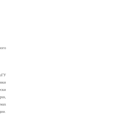
ного
ОшГУ
овки
ески
pus,
ммах
дии.