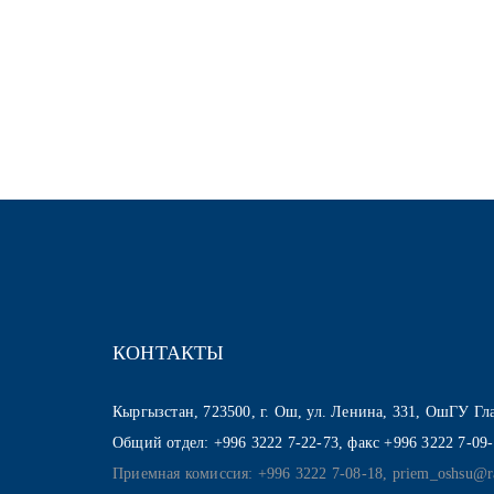
КОНТАКТЫ
Кыргызстан, 723500, г. Ош, ул. Ленина, 331, ОшГУ Г
Общий отдел: +996 3222 7-22-73, факс +996 3222 7-09
Приемная комиссия: +996 3222 7-08-18, priem_oshsu@r