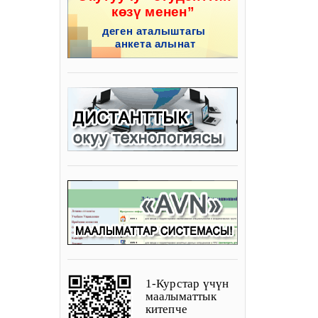
1-Курстар үчүн
маалыматтык
китепче