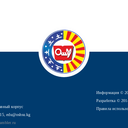
Информация © 2
Разработка © 20
лавный корпус
Правила использ
-15, edu@oshsu.kg
ambler.ru