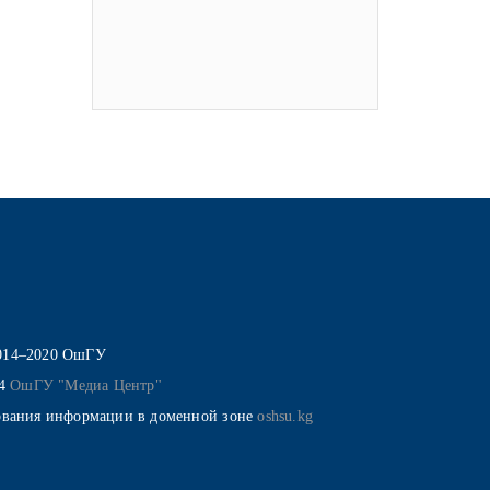
014–2020 ОшГУ
14
ОшГУ "Медиа Центр"
ования информации в доменной зоне
oshsu.kg