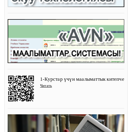
1-Курстар үчүн маалыматтык китепче
Читать