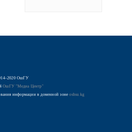
014–2020 ОшГУ
14
ОшГУ "Медиа Центр"
ования информации в доменной зоне
oshsu.kg