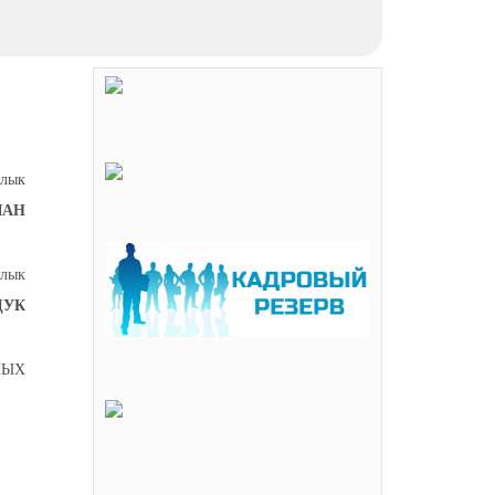
лык
ЛАН
лык
ДУК
НЫХ