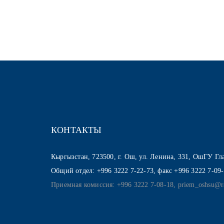
КОНТАКТЫ
Кыргызстан, 723500, г. Ош, ул. Ленина, 331, ОшГУ Г
Общий отдел: +996 3222 7-22-73, факс +996 3222 7-09
Приемная комиссия: +996 3222 7-08-18, priem_oshsu@r