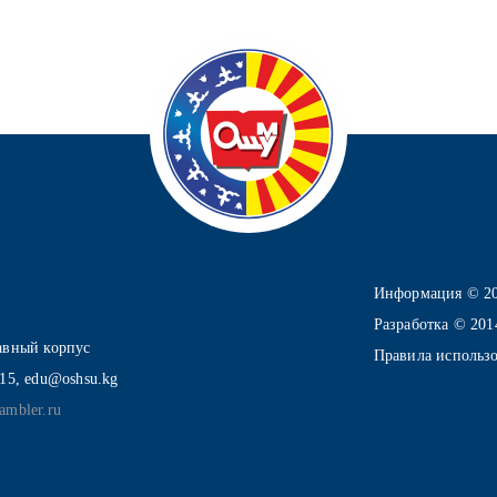
Информация © 2
Разработка © 20
лавный корпус
Правила использ
-15, edu@oshsu.kg
ambler.ru