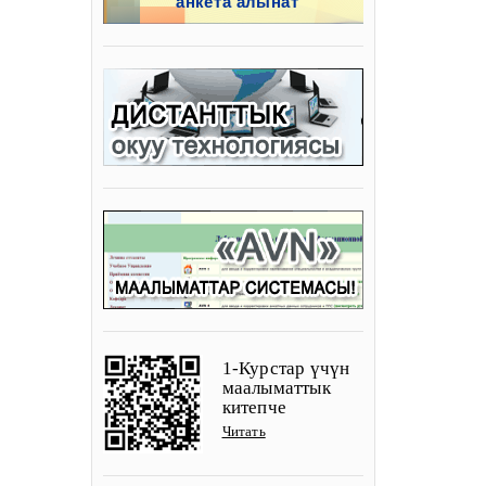
1-Курстар үчүн
маалыматтык
китепче
Читать