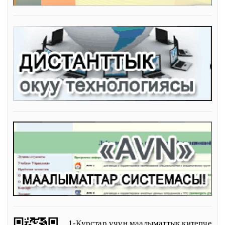
1-Курстар үчүн маалыматтык китепче