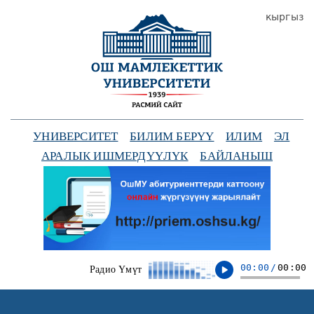
кыргыз
УНИВЕРСИТЕТ
БИЛИМ БЕРҮҮ
ИЛИМ
ЭЛ
АРАЛЫК ИШМЕРДҮҮЛҮК
БАЙЛАНЫШ
00:00
/
00:00
Радио Үмүт