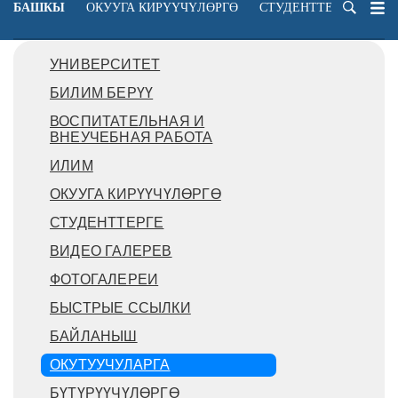
БАШКЫ
ОКУУГА КИРҮҮЧҮЛӨРГӨ
СТУДЕНТТЕРГЕ
ОК
УНИВЕРСИТЕТ
БИЛИМ БЕРҮҮ
ВОСПИТАТЕЛЬНАЯ И
ВНЕУЧЕБНАЯ РАБОТА
ИЛИМ
ОКУУГА КИРҮҮЧҮЛӨРГӨ
СТУДЕНТТЕРГЕ
ВИДЕО ГАЛЕРЕВ
ФОТОГАЛЕРЕИ
БЫСТРЫЕ ССЫЛКИ
БАЙЛАНЫШ
ОКУТУУЧУЛАРГА
БҮТҮРҮҮЧҮЛӨРГӨ