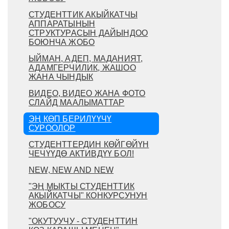
СТУДЕНТТИК АКЫЙКАТЧЫ
АППАРАТЫНЫН
СТРУКТУРАСЫН ДАЙЫНДОО
БОЮНЧА ЖОБО
ЫЙМАН, АДЕП, МАДАНИЯТ,
АДАМГЕРЧИЛИК, ЖАШОО
ЖАНА ЧЫНДЫК
ВИДЕО, ВИДЕО ЖАНА ФОТО
СЛАЙД МААЛЫМАТТАР
ЭҢ КӨП БЕРИЛҮҮЧҮ
СУРООЛОР
СТУДЕНТТЕРДИН КӨЙГӨЙҮН
ЧЕЧҮҮДӨ АКТИВДҮҮ БОЛ!
NEW, NEW AND NEW
"ЭҢ МЫКТЫ СТУДЕНТТИК
АКЫЙКАТЧЫ" КОНКУРСУНУН
ЖОБОСУ
"ОКУТУУЧУ - СТУДЕНТТИН