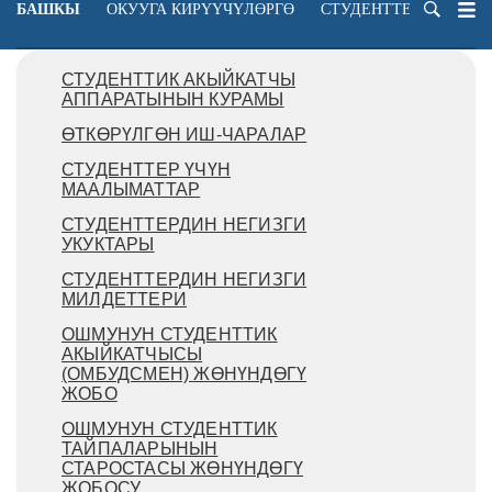
БАШКЫ
ОКУУГА КИРҮҮЧҮЛӨРГӨ
СТУДЕНТТЕРГЕ
ОК
СТУДЕНТТИК АКЫЙКАТЧЫ
АППАРАТЫНЫН КУРАМЫ
ӨТКӨРҮЛГӨН ИШ-ЧАРАЛАР
СТУДЕНТТЕР ҮЧҮН
МААЛЫМАТТАР
СТУДЕНТТЕРДИН НЕГИЗГИ
УКУКТАРЫ
СТУДЕНТТЕРДИН НЕГИЗГИ
МИЛДЕТТЕРИ
ОШМУНУН СТУДЕНТТИК
АКЫЙКАТЧЫСЫ
(ОМБУДСМЕН) ЖӨНҮНДӨГҮ
ЖОБО
ОШМУНУН СТУДЕНТТИК
ТАЙПАЛАРЫНЫН
СТАРОСТАСЫ ЖӨНҮНДӨГҮ
ЖОБОСУ