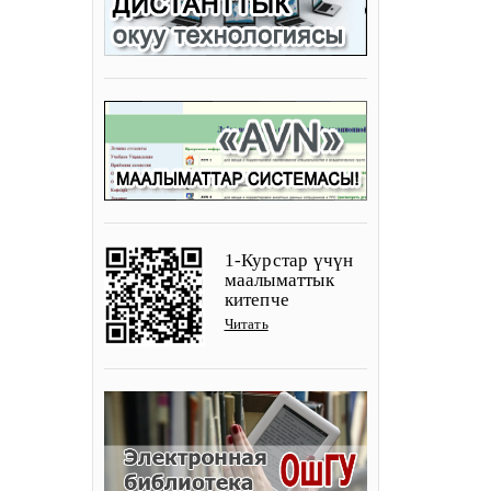
1-Курстар үчүн
маалыматтык
китепче
Читать