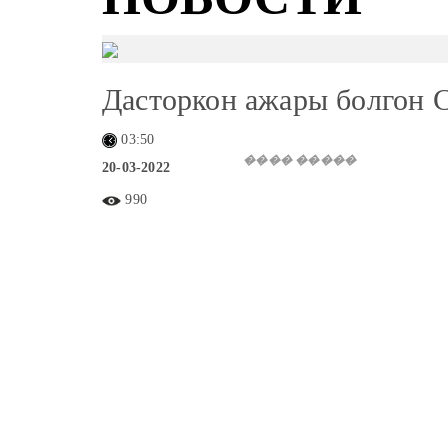
Дасторкон ажары болгон 
03:50
���� �����
20-03-2022
990