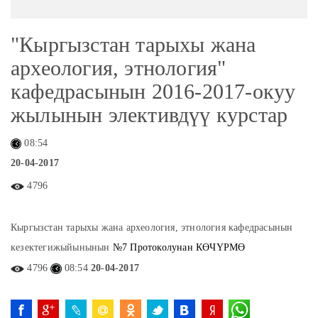
"Кыргызстан тарыхы жана
археология, этнология"
кафедрасынын 2016-2017-окуу
жылынын элективдүү курстар
08:54
20-04-2017
4796
Кыргызстан тарыхы жана археология, этнология кафедрасынын
кезектегижыйынынын
№7 Протоколунан КӨЧҮРМӨ
4796
08:54
20-04-2017