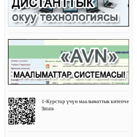
1-Курстар үчүн маалыматтык китепче
Читать