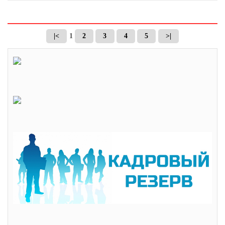
|<
1
2
3
4
5
>|