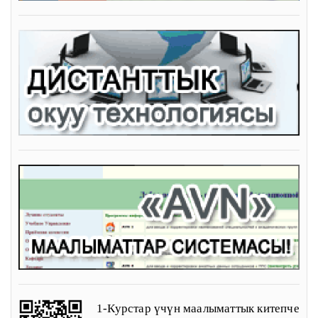
1-Курстар үчүн маалыматтык китепче