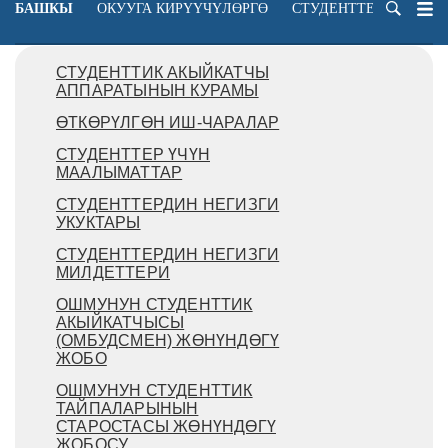
БАШКЫ
ОКУУГА КИРҮҮЧҮЛӨРГӨ
СТУДЕНТТЕРГЕ
ОК
СТУДЕНТТИК АКЫЙКАТЧЫ
АППАРАТЫНЫН КУРАМЫ
ӨТКӨРҮЛГӨН ИШ-ЧАРАЛАР
СТУДЕНТТЕР ҮЧҮН
МААЛЫМАТТАР
СТУДЕНТТЕРДИН НЕГИЗГИ
УКУКТАРЫ
СТУДЕНТТЕРДИН НЕГИЗГИ
МИЛДЕТТЕРИ
ОШМУНУН СТУДЕНТТИК
АКЫЙКАТЧЫСЫ
(ОМБУДСМЕН) ЖӨНҮНДӨГҮ
ЖОБО
ОШМУНУН СТУДЕНТТИК
ТАЙПАЛАРЫНЫН
СТАРОСТАСЫ ЖӨНҮНДӨГҮ
ЖОБОСУ