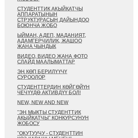
СТУДЕНТТИК АКЫЙКАТЧЫ
АППАРАТЫНЫН
СТРУКТУРАСЫН ДАЙЫНДОО
БОЮНЧА ЖОБО
ЫЙМАН, АДЕП, МАДАНИЯТ,
АДАМГЕРЧИЛИК, ЖАШОО
ЖАНА ЧЫНДЫК
ВИДЕО, ВИДЕО ЖАНА ФОТО
СЛАЙД МААЛЫМАТТАР
ЭҢ КӨП БЕРИЛҮҮЧҮ
СУРООЛОР
СТУДЕНТТЕРДИН КӨЙГӨЙҮН
ЧЕЧҮҮДӨ АКТИВДҮҮ БОЛ!
NEW, NEW AND NEW
"ЭҢ МЫКТЫ СТУДЕНТТИК
АКЫЙКАТЧЫ" КОНКУРСУНУН
ЖОБОСУ
"ОКУТУУЧУ - СТУДЕНТТИН