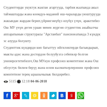
Студенттерди укуктук жактан агартууда, тарбия жаатында акыл
таймаштарды жана коомдук-маданий иш-чараларды уюштурууда
жакындан жардам берип,үйрөнгөнүбүз өзүбүз үчүн, аракетибиз
Ош МУ үчүн деген ураан менен жүргөн студенттик акыйкатчы
аппаратынын структурасы "Арстанбап" пансионатында 3 күндүк
эс алууда болушту.
Студенттик күндөрдө көп багыттуу ийгиликтерди багындырып,
мыкты адис жана достордон болуубузга себепкер болгон
университетибизге,Ош МУнун профсоюз комитетине жана Ош
облустук билим берүү жана илим кызматкерлеринин профсоюз
комитетине терең ыраазычылык билдиребиз.
5115
12:18
04-06-2018