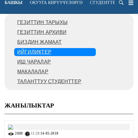
БАШКЫ
ОКУУГА КИРҮҮЧҮЛӨРГӨ
СТУДЕНТТЕРГЕ
ОК
ГЕЗИТТИН ТАРЫХЫ
ГЕЗИТТИН АРХИВИ
БИЗДИН ЖАМААТ
ИЙГИЛИКТЕР
ИШ ЧАРАЛАР
МАКАЛАЛАР
ТАЛАНТТУУ СТУДЕНТТЕР
ЖАНЫЛЫКТАР
2608
11:28
14-05-2018