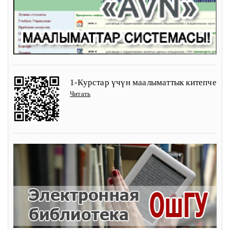
1-Курстар үчүн маалыматтык китепче
Читать