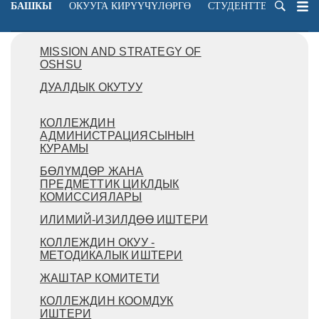
БАШКЫ
ОКУУГА КИРҮҮЧҮЛӨРГӨ
СТУДЕНТТЕРГЕ
ОК
MISSION AND STRATEGY OF
OSHSU
ДУАЛДЫК ОКУТУУ
КОЛЛЕЖДИН
АДМИНИСТРАЦИЯСЫНЫН
КУРАМЫ
БӨЛҮМДӨР ЖАНА
ПРЕДМЕТТИК ЦИКЛДЫК
КОМИССИЯЛАРЫ
ИЛИМИЙ-ИЗИЛДӨӨ ИШТЕРИ
КОЛЛЕЖДИН ОКУУ -
МЕТОДИКАЛЫК ИШТЕРИ
ЖАШТАР КОМИТЕТИ
КОЛЛЕЖДИН КООМДУК
ИШТЕРИ