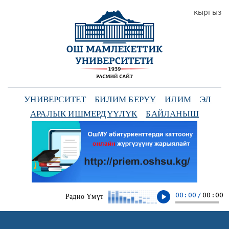
кыргыз
УНИВЕРСИТЕТ
БИЛИМ БЕРҮҮ
ИЛИМ
ЭЛ
АРАЛЫК ИШМЕРДҮҮЛҮК
БАЙЛАНЫШ
00:00
/
00:00
Радио Үмүт