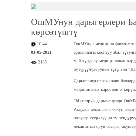
ОшМУнун дарыгерлери Ба
көрсөтүштү
10:44
ОшМУнун медицина факультетини
03-05-2021
арасындагы кооптуу абал түзүлг
май күндөрү медициналык жард
2165
бүтүрүүчүлөрүнөн түзүлгөн “Де
Дарыгерлер өзгөчө жаш балдарды
медициналык кароодон өткөрүп,
“Ыктыярчы дарыгердерди ОшМУн
Аккулов демилгечи болуп алып 
оорулар тууралуу да түшүндүр
деканынын орун басары, акушер-