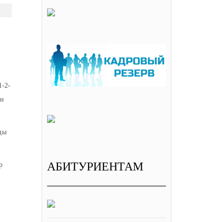
1-2-
ин
ды
АБИТУРИЕНТАМ
р