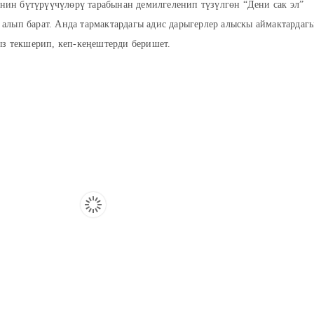
ин бүтүрүүчүлөрү тарабынан демилгеленип түзүлгөн “Дени сак эл”
алып барат. Анда тармактардагы адис дарыгерлер алыскы аймактардаг
ыз текшерип, кеп-кеңештерди беришет.