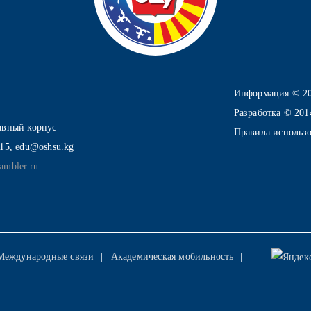
Информация © 2
Разработка © 20
лавный корпус
Правила использ
-15, edu@oshsu.kg
ambler.ru
Международные связи
Академическая мобильность