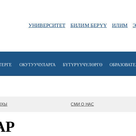
УНИВЕРСИТЕТ
БИЛИМ БЕРҮҮ
ИЛИМ
ТЕРГЕ
ОКУТУУЧУЛАРГА
БҮТҮРҮҮЧҮЛӨРГӨ
ОБРАЗОВАТ
ЫХЫ
СМИ О НАС
АР