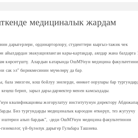
ткенде медициналык жардам
н дарыгерлери, ординарторлору, студенттери кыргыз-тажик чек
өн айылдардан эвакуацияланган кары-картаңдар, аялдар жана балдарга 
ам көрсөтүштү. Алардын катарында ОшМУнун медицина факультетин
ни сак эл” бирикмесинин мүчөлөрү да бар.
, бала эмизген, кош бойлуу энелерди, өнөкөт оорулары бар тургундар
 кеңеш берип, зарыл дары-дармектер менен камсыздады.
ун квалификацияны жогорулатуу институтунун директору Абдижапа
барды. Биз тургундарды медициналык кароодон өткөрүп, тез жугуучу
үү иштерин алып бардык”, -деди ОшМУнун медицина факультетинин
гинеколог, үй-бүлөлүк дарыгер Гульбара Ташиева.