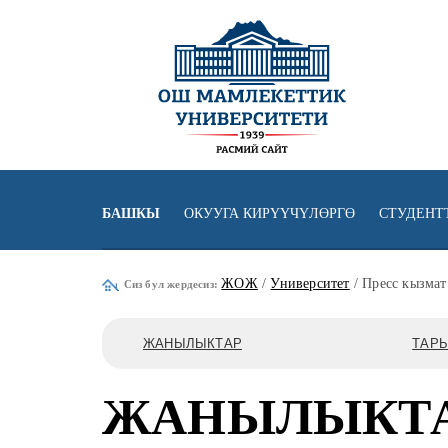
БАШКЫ
ОКУУГА КИРҮҮЧҮЛӨРГӨ
СТУДЕНТ
ЖОЖ
/
Университет
/ Пресс кызмат
Сиз бул жердесиз:
ЖАНЫЛЫКТАР
ТАР
ЖАНЫЛЫКТ