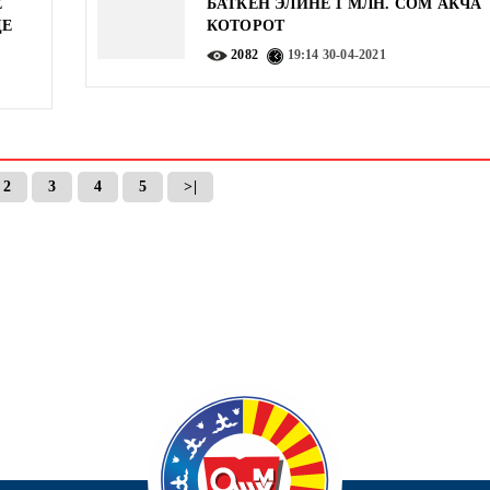
Е
БАТКЕН ЭЛИНЕ 1 МЛН. СОМ АКЧА
ДЕ
КОТОРОТ
2082
19:14
30-04-2021
2
3
4
5
>|