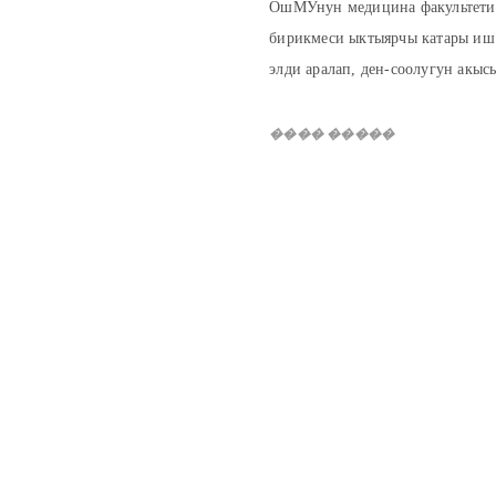
ОшМУнун медицина факультетин
бирикмеси ыктыярчы катары иш 
элди аралап, ден-соолугун акыс
���� �����