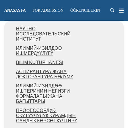
ANASAYFA
FOR ADMISSION
ÖĞRENCILERIN
ÖĞRETME
НАУЧНО
ИССЛЕДОВАТЕЛЬСКИЙ
ИНСТИТУТ
ИЛИМИЙ-ИЗИЛДӨӨ
ИШМЕРДҮҮЛҮГҮ
BILIM KÜTÜPHANESI
АСПИРАНТУРА ЖАНА
ДОКТОРАНТУРА БӨЛҮМҮ
ИЛИМИЙ-ИЗИЛДӨӨ
ИШТЕРИНИН НЕГИЗГИ
ФОРМАЛАРЫ ЖАНА
БАГЫТТАРЫ
ПРОФЕССОРДУК-
ОКУТУУЧУЛУК КУРАМДЫН
САНДЫК КӨРСӨТКҮЧТӨРҮ