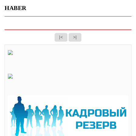
HABER
|<
>|