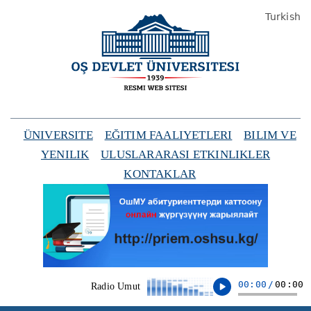
Turkish
ÜNIVERSITE
EĞITIM FAALIYETLERI
BILIM VE
YENILIK
ULUSLARARASI ETKINLIKLER
KONTAKLAR
00:00
/
00:00
Radio Umut