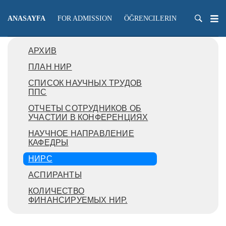
ANASAYFA
FOR ADMISSION
ÖĞRENCILERIN
ÖĞRETME
АРХИВ
ПЛАН НИР
СПИСОК НАУЧНЫХ ТРУДОВ
ППС
ОТЧЕТЫ СОТРУДНИКОВ ОБ
УЧАСТИИ В КОНФЕРЕНЦИЯХ
НАУЧНОЕ НАПРАВЛЕНИЕ
КАФЕДРЫ
НИРС
АСПИРАНТЫ
КОЛИЧЕСТВО
ФИНАНСИРУЕМЫХ НИР.