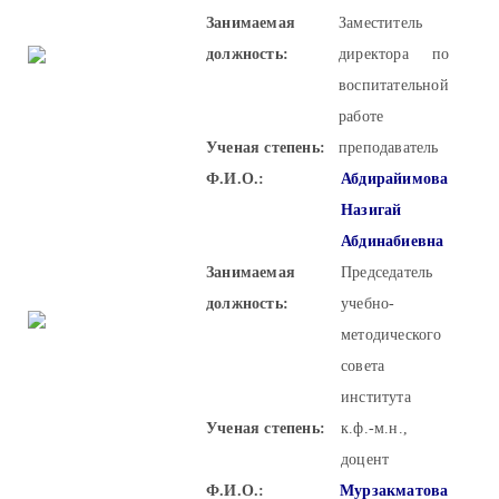
Занимаемая
Заместитель
должность:
директора по
воспитательной
работе
Ученая степень:
преподаватель
Ф.И.О.:
Абдирайимова
Назигай
Абдинабиевна
Занимаемая
Председатель
должность:
учебно-
методического
совета
института
Ученая степень:
к.ф.-м.н.,
доцент
Ф.И.О.:
Мурзакматова