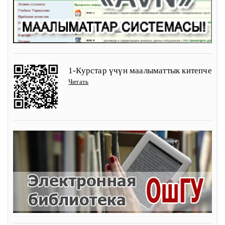
1-Курстар үчүн маалыматтык китепче
Читать