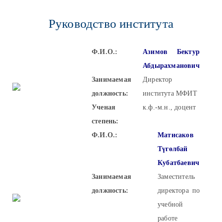
Руководство института
Ф.И.О.:
Азимов Бектур
Абдырахманович
Занимаемая
Директор
должность:
института МФИТ
Ученая
к.ф.-м.н., доцент
степень:
Ф.И.О.:
Матисаков
Түгөлбай
Кубатбаевич
Занимаемая
Заместитель
должность:
директора по
учебной
работе