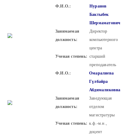
Ф.И.О.:
Нуранов
Бактыбек
Шермаматович
Занимаемая
Директор
должность:
компьютерного
центра
Ученая степень:
старший
преподаватель
Ф.И.О.:
Омаралиева
Гүлбайра
Абдималиковна
Занимаемая
Заведующая
должность:
отделом
магистратуры
Ученая степень:
к.ф.-м.н.,
доцент