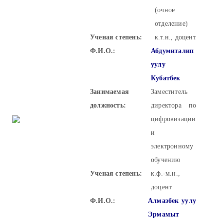
(очное
отделение)
Ученая степень:
к.т.н., доцент
Ф.И.О.:
Абдумиталип
уулу
Кубатбек
Занимаемая
Заместитель
должность:
директора по
цифровизации
и
электронному
обучению
Ученая степень:
к.ф.-м.н.,
доцент
Ф.И.О.:
Алмазбек уулу
Эрмамыт