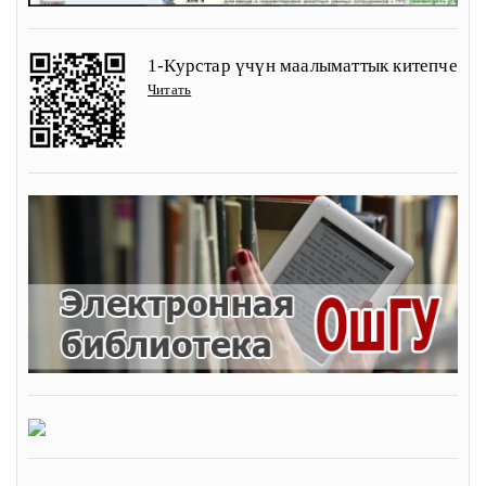
1-Курстар үчүн маалыматтык китепче
Читать