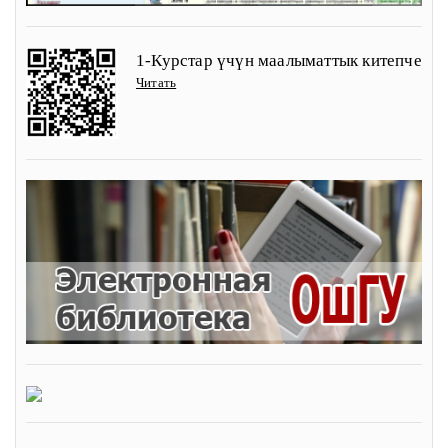
1-Курстар үчүн маалыматтык китепче
Читать