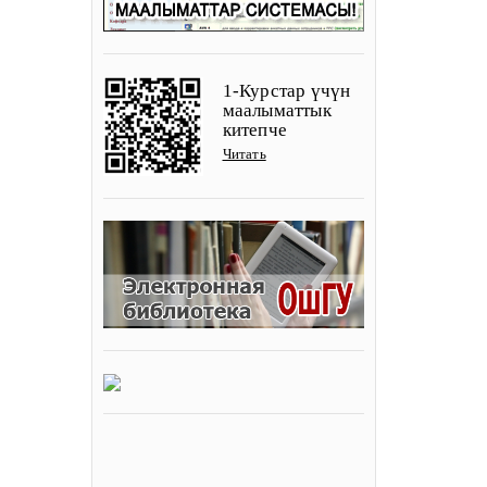
1-Курстар үчүн
маалыматтык
китепче
Читать