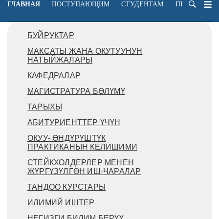
ГЛАВНАЯ
ПОСТУПАЮЩИМ
СТУДЕНТАМ
ПРЕПОДАВА
БУЙРУКТАР
МАКСАТЫ ЖАНА ОКУТУУНУН
НАТЫЙЖАЛАРЫ
КАФЕДРАЛАР
МАГИСТРАТУРА БӨЛҮМҮ
ТАРЫХЫ
АБИТУРИЕНТТЕР ҮЧҮН
ОКУУ- ӨНДҮРҮШТҮК
ПРАКТИКАНЫН КЕЛИШИМИ
СТЕЙКХОЛДЕРЛЕР МЕНЕН
ЖҮРГҮЗҮЛГӨН ИШ-ЧАРАЛАР
ТАНДОО КУРСТАРЫ
ИЛИМИЙ ИШТЕР
НЕГИЗГИ БИЛИМ БЕРҮҮ