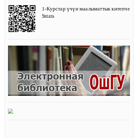
1-Курстар үчүн маалыматтык китепче
Читать