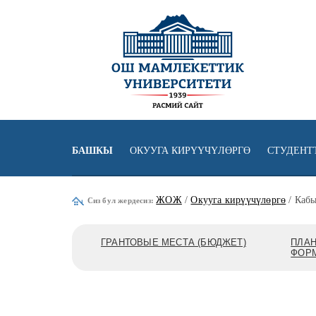
БАШКЫ
ОКУУГА КИРҮҮЧҮЛӨРГӨ
СТУДЕНТ
ЖОЖ
/
Окууга кирүүчүлөргө
/ Кабы
Сиз бул жердесиз:
ГРАНТОВЫЕ МЕСТА (БЮДЖЕТ)
ПЛАН
ФОР