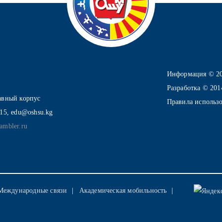
Информация © 2
Разработка © 20
лавный корпус
Правила использ
-15, edu@oshsu.kg
ambler.ru
Международные связи
Академическая мобильность