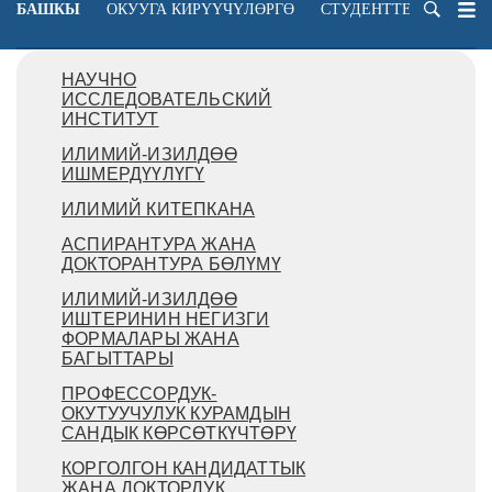
БАШКЫ
ОКУУГА КИРҮҮЧҮЛӨРГӨ
СТУДЕНТТЕРГЕ
ОК
НАУЧНО
ИССЛЕДОВАТЕЛЬСКИЙ
ИНСТИТУТ
ИЛИМИЙ-ИЗИЛДӨӨ
ИШМЕРДҮҮЛҮГҮ
ИЛИМИЙ КИТЕПКАНА
АСПИРАНТУРА ЖАНА
ДОКТОРАНТУРА БӨЛҮМҮ
ИЛИМИЙ-ИЗИЛДӨӨ
ИШТЕРИНИН НЕГИЗГИ
ФОРМАЛАРЫ ЖАНА
БАГЫТТАРЫ
ПРОФЕССОРДУК-
ОКУТУУЧУЛУК КУРАМДЫН
САНДЫК КӨРСӨТКҮЧТӨРҮ
КОРГОЛГОН КАНДИДАТТЫК
ЖАНА ДОКТОРДУК