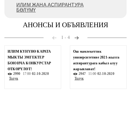
ИЛИМ ЖАНА АСПИРАНТУРА
БӨЛҮМҮ
АНОНСЫ И ОБЪЯВЛЕНИЯ
1
-
4
ИЛИМ КҮНҮНӨ КАРАТА
Ош мамлекеттик
МЫКТЫ ЭМГЕКТЕР
университетине 2021-жылга
БОЮНЧА КОНКУРСТАР
аспирантурага кабыл алуу
ӨТКӨРҮЛӨТ!
жарыяланат!
2990
17:00
02-10-2020
2947
11:00
02-10-2020
Толук
Толук