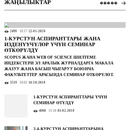
ЖАҢЫЛЫКТАР
�����
2499
10:17
22-01-2020
1-КУРСТУН АСПИРАНТТАРЫ ЖАНА
ИЗДЕНҮҮЧҮЛӨР ҮЧҮН СЕМИНАР
ӨТКӨРҮЛДҮ
SCOPUS ЖАНА WEB OF SCIENCE ШИЛТЕМЕ
ИНДЕКСТЕРИ ЭЛ АРАЛЫК ЖУРНАЛДАРГА МАКАЛА
ЖАЗУУ ЖАНА БАСЫП ЧЫГАРУУ БОЮНЧА
ФАКУЛЬТЕТТЕР АРАСЫНДА СЕМИНАР ӨТКӨРҮЛӨТ.
3519
16:02
16-10-2018
1-КУРСТУН АСПИРАНТТАРЫ ҮЧҮН
СЕМИНАР ӨТҮЛДҮ
4068
15:16
03-02-2018
2-4-КУРСТУН АСПИРАНТТАРЫНА