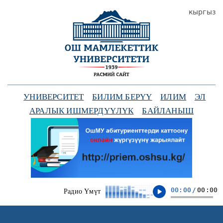
кыргыз
УНИВЕРСИТЕТ
БИЛИМ БЕРҮҮ
ИЛИМ
ЭЛ
АРАЛЫК ИШМЕРДҮҮЛҮК
БАЙЛАНЫШ
00:00
/
00:00
Радио Үмүт