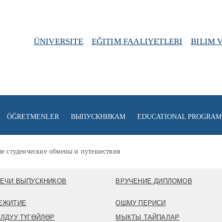
ÜNIVERSITE
EĞITIM FAALIYETLERI
BILIM 
ÖĞRETMENLER
ВЫПУСКНИКАМ
EDUCATIONAL PROGRAM
е студенческие обмены и путешествия
ЕЧИ ВЫПУСКНИКОВ
ВРУЧЕНИЕ ДИПЛОМОВ
ЕЖИТИЕ
ОШМУ ПЕРИСИ
ЛДУУ ТҮГӨЙЛӨР
МЫКТЫ ТАЙПАЛАР