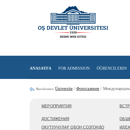
ANASAYFA
FOR ADMISSION
ÖĞRENCILERIN
Üniversite
/
Фотогалереи
/ Международны
Buradasınız:
МЕРОПРИЯТИЯ
ВСТР
ДОСТИЖЕНИЯ
ОБЩ
ОКУТУУЧУЛАР ОБОН СОЗГОНДО
ИДЕА