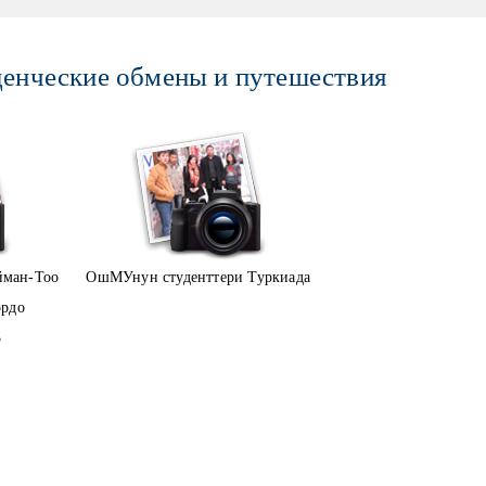
енческие обмены и путешествия
йман-Тоо
ОшМУнун студенттери Туркиада
ордо
3