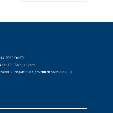
014–2020 ОшГУ
14
ОшГУ "Медиа Центр"
ования информации в доменной зоне
oshsu.kg