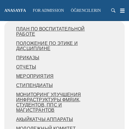
ANASAYFA
FOR ADMISSION
ÖĞRENCILERIN
ÖĞRETME
ПЛАН ПО ВОСПИТАТЕЛЬНОЙ
РАБОТЕ
ПОЛОЖЕНИЕ ПО ЭТИКЕ И
ДИСЦИПЛИНЕ
ПРИКАЗЫ
ОТЧЕТЫ
МЕРОПРИЯТИЯ
СТИПЕНДИАТЫ
МОНИТОРИНГ УЛУЧШЕНИЯ
ИНФРАСТРУКТУРЫ ФМЯИК,
СТУДЕНТОВ, ППС И
МАГИСТРАНТОВ
АКЫЙКАТЧЫ АППАРАТЫ
МОЛОДЕЖНЫЙ КОМИТЕТ