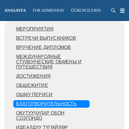
ANASAYFA
FOR ADMISSION
ÖĞRENCILERIN
ÖĞRETME
МЕРОПРИЯТИЯ
ВСТРЕЧИ ВЫПУСКНИКОВ
ВРУЧЕНИЕ ДИПЛОМОВ
МЕЖДУНАРОДНЫЕ
СТУДЕНЧЕСКИЕ ОБМЕНЫ И
ПУТЕШЕСТВИЯ
ДОСТИЖЕНИЯ
ОБЩЕЖИТИЕ
ОШМУ ПЕРИСИ
БЛАГОТВОРИТЕЛЬНОСТЬ
ОКУТУУЧУЛАР ОБОН
СОЗГОНДО
ИДЕАЛДУУ ТҮГӨЙЛӨР