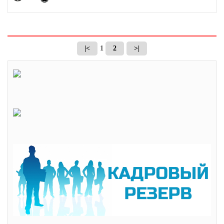
|<
1
2
>|