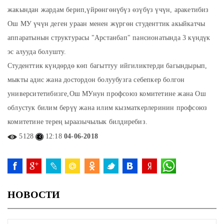
жакындан жардам берип,үйрөнгөнүбүз өзүбүз үчүн, аракетибиз
Ош МУ үчүн деген ураан менен жүргөн студенттик акыйкатчы
аппаратынын структурасы "Арстанбап" пансионатында 3 күндүк
эс алууда болушту.
Студенттик күндөрдө көп багыттуу ийгиликтерди багындырып,
мыкты адис жана достордон болуубузга себепкер болгон
университетибизге,Ош МУнун профсоюз комитетине жана Ош
облустук билим берүү жана илим кызматкерлеринин профсоюз
комитетине терең ыраазычылык билдиребиз.
5128
12:18
04-06-2018
НОВОСТИ