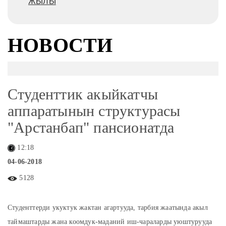
ЖЫЛЫ
НОВОСТИ
Студенттик акыйкатчы
аппаратынын структурасы
"Арстанбап" пансионатда
12:18
04-06-2018
5128
Студенттерди укуктук жактан агартууда, тарбия жаатында акыл
таймаштарды жана коомдук-маданий иш-чараларды уюштурууда