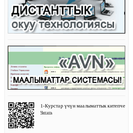
1-Курстар үчүн маалыматтык китепче
Читать