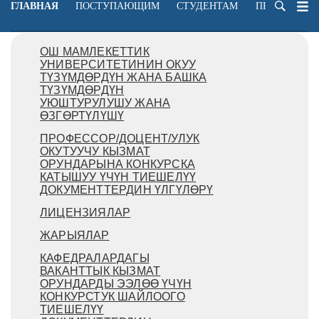
ГЛАВНАЯ
ПОСТУПАЮЩИМ
СТУДЕНТАМ
ПРЕПОДАВА
ОШ МАМЛЕКЕТТИК
УНИВЕРСИТЕТИНИН ОКУУ
ТҮЗҮМДӨРДҮН ЖАНА БАШКА
ТҮЗҮМДӨРДҮН
УЮШТУРУЛУШУ ЖАНА
ӨЗГӨРТҮЛҮШҮ
ПРОФЕССОР/ДОЦЕНТ/УЛУК
ОКУТУУЧУ КЫЗМАТ
ОРУНДАРЫНА КОНКУРСКА
КАТЫШУУ ҮЧҮН ТИЕШЕЛҮҮ
ДОКУМЕНТТЕРДИН ҮЛГҮЛӨРҮ
ЛИЦЕНЗИЯЛАР
ЖАРЫЯЛАР
КАФЕДРАЛАРДАГЫ
ВАКАНТТЫК КЫЗМАТ
ОРУНДАРДЫ ЭЭЛӨӨ ҮЧҮН
КОНКУРСТУК ШАЙЛООГО
ТИЕШЕЛҮҮ