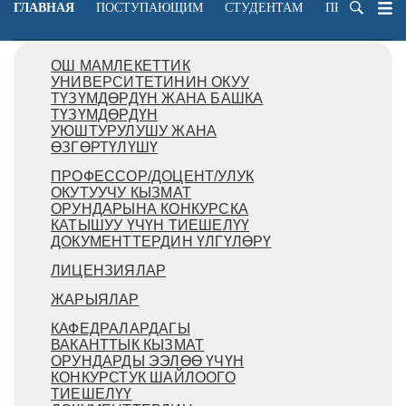
ГЛАВНАЯ
ПОСТУПАЮЩИМ
СТУДЕНТАМ
ПРЕПОДАВА
ОШ МАМЛЕКЕТТИК
УНИВЕРСИТЕТИНИН ОКУУ
ТҮЗҮМДӨРДҮН ЖАНА БАШКА
ТҮЗҮМДӨРДҮН
УЮШТУРУЛУШУ ЖАНА
ӨЗГӨРТҮЛҮШҮ
ПРОФЕССОР/ДОЦЕНТ/УЛУК
ОКУТУУЧУ КЫЗМАТ
ОРУНДАРЫНА КОНКУРСКА
КАТЫШУУ ҮЧҮН ТИЕШЕЛҮҮ
ДОКУМЕНТТЕРДИН ҮЛГҮЛӨРҮ
ЛИЦЕНЗИЯЛАР
ЖАРЫЯЛАР
КАФЕДРАЛАРДАГЫ
ВАКАНТТЫК КЫЗМАТ
ОРУНДАРДЫ ЭЭЛӨӨ ҮЧҮН
КОНКУРСТУК ШАЙЛООГО
ТИЕШЕЛҮҮ