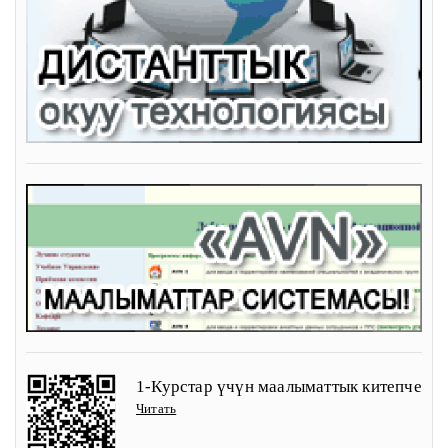
1-Курстар үчүн маалыматтык китепче
Читать