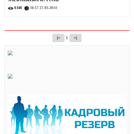
6348
16:57
27-05-2014
|<
1
>|