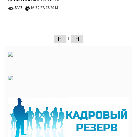
6333
16:57
27-05-2014
|<
1
>|