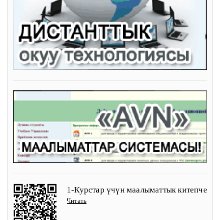
1-Курстар үчүн маалыматтык китепче
Читать