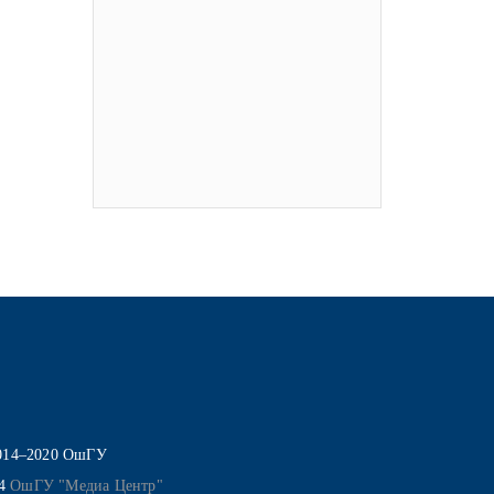
014–2020 ОшГУ
14
ОшГУ "Медиа Центр"