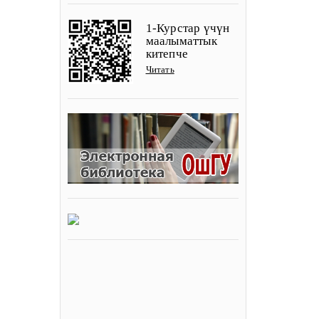
1-Курстар үчүн
маалыматтык
китепче
Читать